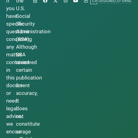
If
the
you
U.S.
have
Social
specific
Security
questions
Administration
concerning
(SSA).
any
Although
matter
SSA
contained
reviewed
in
certain
this
publication
document
for
or
accuracy,
need
it
legal
does
advice,
not
we
constitute
encourage
an