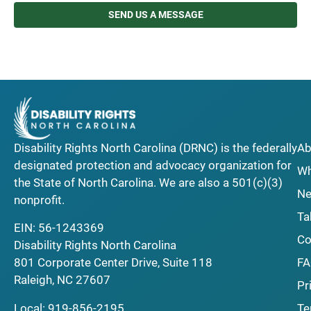
SEND US A MESSAGE
Disability Rights North Carolina (DRNC) is the federally
Ab
designated protection and advocacy organization for
Wh
the State of North Carolina. We are also a 501(c)(3)
Ne
nonprofit.
Ta
EIN: 56-1243369
Co
Disability Rights North Carolina
F
801 Corporate Center Drive, Suite 118
Raleigh, NC 27607
Pr
Local:
919-856-2195
Te