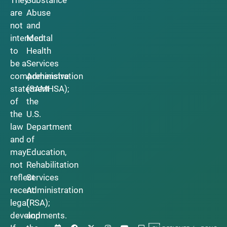
are
Abuse
not
and
intended
Mental
to
Health
be a
Services
comprehensive
Administration
statement
(SAMHSA);
of
the
the
U.S.
law
Department
and
of
may
Education,
not
Rehabilitation
reflect
Services
recent
Administration
legal
(RSA);
developments.
and