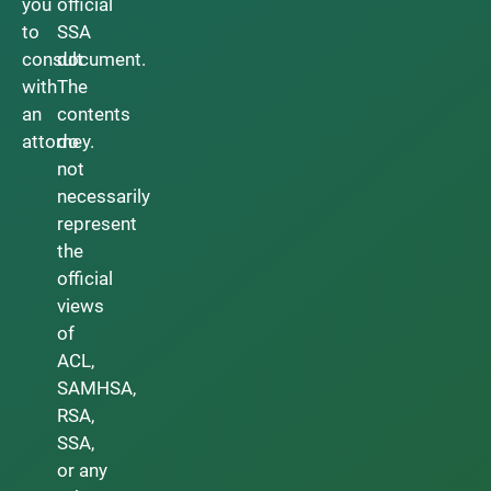
you
official
to
SSA
consult
document.
with
The
an
contents
attorney.
do
not
necessarily
represent
the
official
views
of
ACL,
SAMHSA,
RSA,
SSA,
or any