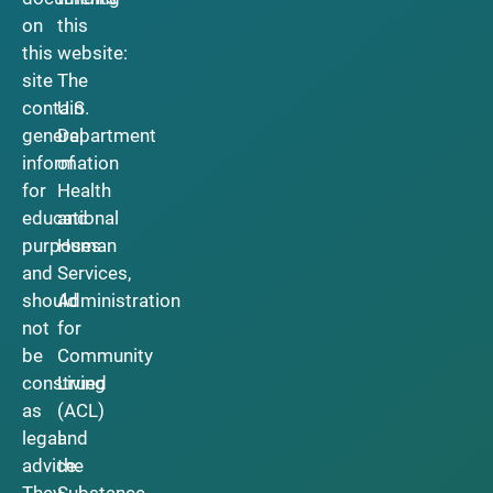
on
this
this
website:
site
The
contain
U.S.
general
Department
information
of
for
Health
educational
and
purposes
Human
and
Services,
should
Administration
not
for
be
Community
construed
Living
as
(ACL)
legal
and
advice.
the
They
Substance