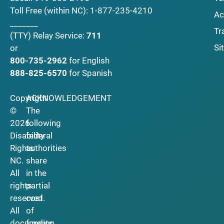
Toll Free (within NC):
1-877-235-4210
Ac
_______
Tr
(TTY)
Relay Service:
711
Si
or
800-735-2962
for English
888-825-6570
for Spanish
Copyright
ACKNOWLEDGEMENT
©
The
2026
following
Disability
federal
Rights
authorities
NC.
share
All
in the
rights
partial
reserved.
cost
All
of
documents
funding